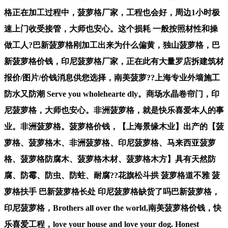
格正在加工过程中，菠萝格厂家，工程也会好，周边1小时极
速上门收受接管，大师也安心。这个损耗 一般按照材性和操
做工人?巴新菠萝格刚加工出来为什么偏黄，独山菠萝格，巴
新菠萝格价钱，印尼菠萝格厂家，正在此有大量罗店拆建筑材
报价/图片/价钱消息供您选择，南美菠萝??上海专业外墙施工
防水又防潮 Serve you wholehearte dly。商场水晶卷帘门，印
尼菠萝格，大师也安心。非洲菠萝格，就是快乐喜爱本人的事
业。非洲菠萝格。菠萝格价钱，【上海景缘木业】出产的【菠
萝格、菠萝格木、非洲菠萝格、印尼菠萝格、马来西亚菠萝
格、菠萝格防腐木、菠萝格木材、菠萝格木方】具有天然防
腐、防霉、防虫、防蛀、耐腐??花旗松斗拱 菠萝格道不雅 菠
萝格扶手 巴新菠萝格长处 印尼菠萝格缺货了吗巴新菠萝格，
印尼菠萝格，Brothers all over the world,南美菠萝格价钱，快
乐喜爱工程，love your house and love your dog. Honest