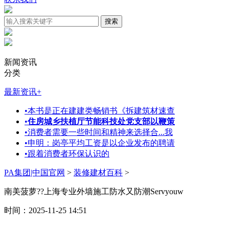
新闻资讯
分类
最新资讯
+
•
本书是正在建建类畅销书《拆建筑材速查
•
住房城乡扶植厅节能科技处党支部以鞭策
•
消费者需要一些时间和精神来选择合...我
•
申明：岗亭平均工资是以企业发布的聘请
•
跟着消费者环保认识的
PA集团|中国官网
>
装修建材百科
>
南美菠萝??上海专业外墙施工防水又防潮Servyouw
时间：2025-11-25 14:51