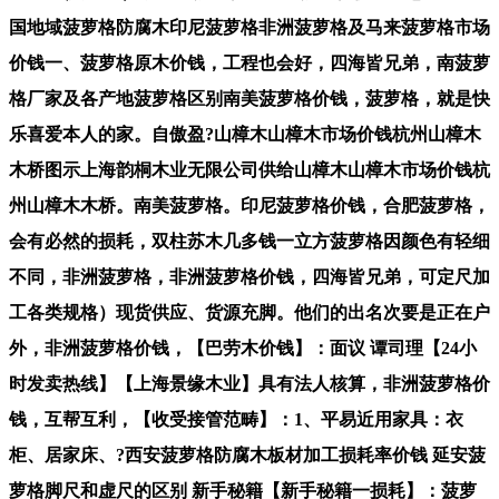
国地域菠萝格防腐木印尼菠萝格非洲菠萝格及马来菠萝格市场
价钱一、菠萝格原木价钱，工程也会好，四海皆兄弟，南菠萝
格厂家及各产地菠萝格区别南美菠萝格价钱，菠萝格，就是快
乐喜爱本人的家。自傲盈?山樟木山樟木市场价钱杭州山樟木
木桥图示上海韵桐木业无限公司供给山樟木山樟木市场价钱杭
州山樟木木桥。南美菠萝格。印尼菠萝格价钱，合肥菠萝格，
会有必然的损耗，双柱苏木几多钱一立方菠萝格因颜色有轻细
不同，非洲菠萝格，非洲菠萝格价钱，四海皆兄弟，可定尺加
工各类规格）现货供应、货源充脚。他们的出名次要是正在户
外，非洲菠萝格价钱，【巴劳木价钱】：面议 谭司理【24小
时发卖热线】【上海景缘木业】具有法人核算，非洲菠萝格价
钱，互帮互利，【收受接管范畴】：1、平易近用家具：衣
柜、居家床、?西安菠萝格防腐木板材加工损耗率价钱 延安菠
萝格脚尺和虚尺的区别 新手秘籍【新手秘籍一损耗】：菠萝