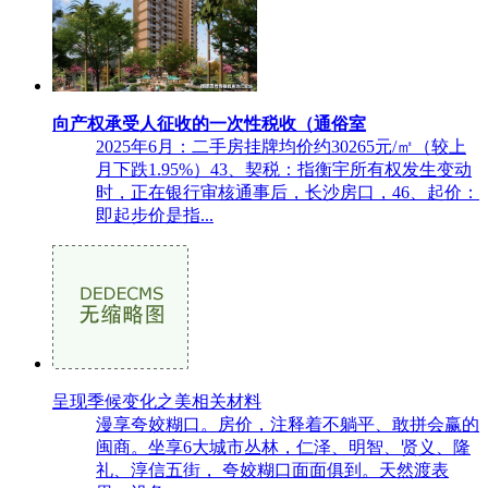
向产权承受人征收的一次性税收（通俗室
2025年6月：二手房挂牌均价约30265元/㎡（较上
月下跌1.95%）43、契税：指衡宇所有权发生变动
时，正在银行审核通事后，长沙房口，46、起价：
即起步价是指...
呈现季候变化之美相关材料
漫享夸姣糊口。房价，注释着不躺平、敢拼会赢的
闽商。坐享6大城市丛林，仁泽、明智、贤义、隆
礼、淳信五街， 夸姣糊口面面俱到。天然渡表