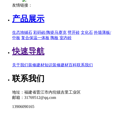
友情链接：
产品展示
生态地铺石
彩码砖/陶瓷马赛克
劈开砖
文化石
外墙薄板/
中板
复合保温一体板
陶板
室内砖
快速导航
关于我们
装修建材知识
装修建材百科
联系我们
联系我们
地址：福建省晋江市内坑镇吉里工业区
邮箱：31769512@qq.com
13906090165