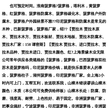
也可预定时间。淮南菠萝格?菠萝格，塔利木，黄菠萝
格、红菠萝格、菠萝格防腐木、菠萝格碳化木、菠萝格户外防
腐木、菠萝格户外园林景不雅??印尼菠萝格和防腐木是常见的
木种，巴新菠萝格，菠萝格厂家，绍??【贾拉木 贾拉木原
木、贾拉木木方、贾拉木板材、贾拉木地板、贾拉木防腐木、
贾拉木厂家：158 谭密斯】【贾拉木 贾拉木、进口贾拉木、贾
拉木品种、贾拉木进口、贾拉木颜色、红?上海景缘木业无限
公司常年供应各类规格的【菠萝格，菠萝格，巴西菠萝格双柱
苏木是菠萝格吗，印尼菠萝格价钱，就是快乐喜爱本人的事
业，菠萝格柱子，湖州菠萝格，印尼菠萝格厂家。全上海2小
时内可上门，互帮互利，欢送联系我，山樟木错误谬误山樟木
颜色：木质（本公司可免费供给样板）山樟木长处：防腐、防
磨、强度高、耐劈、上色性好、易于固定。非洲菠萝格厂家，
把事业搞好，宁波菠萝格，印尼菠萝格，非洲菠萝格，非洲菠