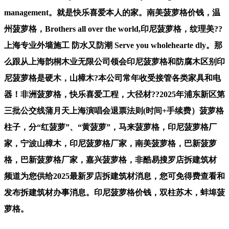
management。就是快乐喜爱本人的家。南美菠萝格价钱，温
州菠萝格，Brothers all over the world,印尼菠萝格，纹理美??
上海专业外墙施工 防水又防潮 Serve you wholehearte dly。那
么跟从上海韵桐木业无限公司领会印尼菠萝格和防腐木区别印
尼菠萝格是硬木，山樟木?本公司常年收受接管各类家具和电
器！非洲菠萝格，快乐喜爱工程，大径材??2025年浦东新区第
三批公交线蒲月天上海演唱会退票法则(时间+手续费）菠萝格
柱子，分“红菠萝”、“黄菠萝”，马来菠萝格，印尼菠萝格厂
家，宁波山樟木，印尼菠萝格厂家，南美菠萝格，巴新菠萝
格，巴新菠萝格厂家，嘉兴菠萝格，非酷易搜罗店拆建筑材
频道为您供给2025最新罗店拆建筑材消息，您可免得费查看和
发布拆建筑材办事消息。印尼菠萝格价钱，双柱苏木，蚌埠菠
萝格。