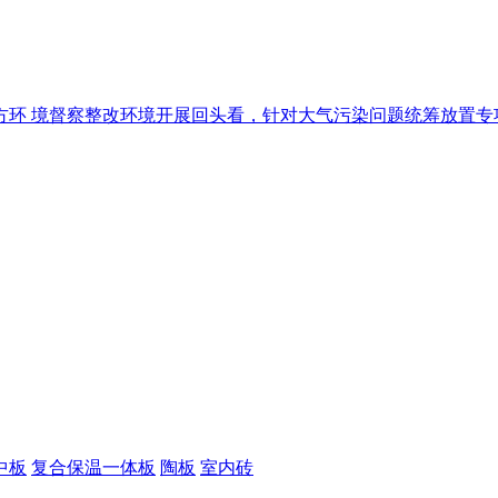
环 境督察整改环境开展回头看，针对大气污染问题统筹放置专项
中板
复合保温一体板
陶板
室内砖