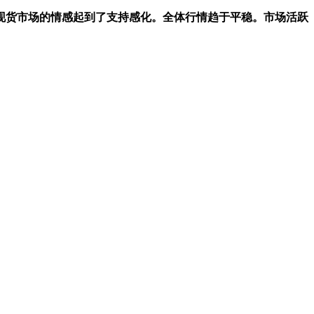
货市场的情感起到了支持感化。全体行情趋于平稳。市场活跃