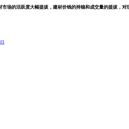
市场的活跃度大幅提拔，建材价钱的持稳和成交量的提拔，对现
2日