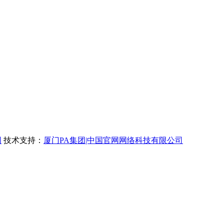
图
技术支持：
厦门PA集团|中国官网网络科技有限公司