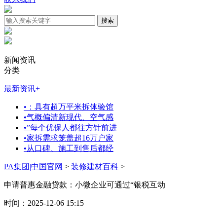
新闻资讯
分类
最新资讯
+
•
：具有超万平米拆体验馆
•
气概偏清新现代、空气感
•
”每个优保人都往方针前进
•
家拆需求笼盖超16万户家
•
从口碑、施工到售后都经
PA集团|中国官网
>
装修建材百科
>
申请普惠金融贷款：小微企业可通过“银税互动
时间：2025-12-06 15:15