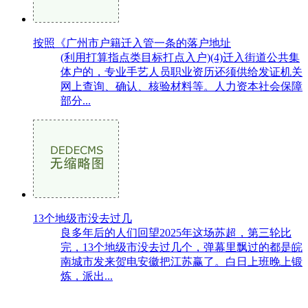
按照《广州市户籍迁入管一条的落户地址
(利用打算指点类目标打点入户)(4)迁入街道公共集
体户的，专业手艺人员职业资历还须供给发证机关
网上查询、确认、核验材料等。人力资本社会保障
部分...
13个地级市没去过几
良多年后的人们回望2025年这场苏超，第三轮比
完，13个地级市没去过几个，弹幕里飘过的都是皖
南城市发来贺电安徽把江苏赢了。白日上班晚上锻
炼，派出...