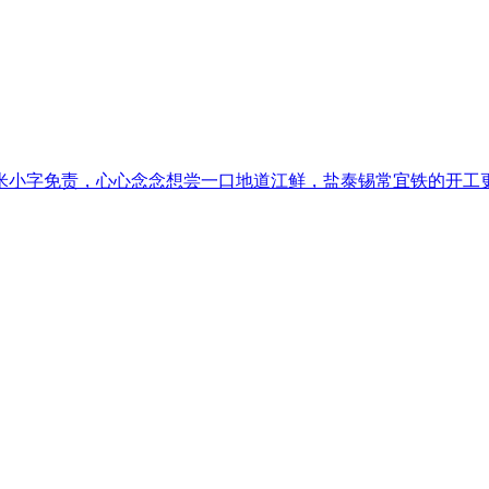
小字免责，心心念念想尝一口地道江鲜，盐泰锡常宜铁的开工更让