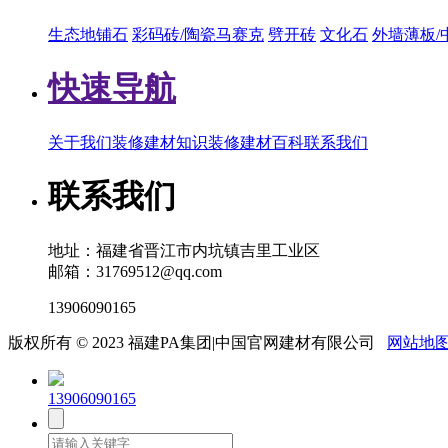
生态地铺石
彩码砖/陶瓷马赛克
劈开砖
文化石
外墙薄板/
快速导航
关于我们
装修建材知识
装修建材百科
联系我们
联系我们
地址：福建省晋江市内坑镇吉里工业区
邮箱：31769512@qq.com
13906090165
版权所有 © 2023 福建PA集团|中国官网建材有限公司
网站地
13906090165