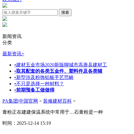
新闻资讯
分类
最新资讯
+
•
建材五金市场2020新版聊城市高唐县建材工
•
取其配套的各类五金件、塑料件及各类辅
•
新型涉及粉饰铝板手艺范畴
•
不只是选择一种材料？
•
前期预备工做做得
PA集团|中国官网
>
装修建材百科
>
膏粉正在建建保温系统中常用于…石膏粉是一种
时间：2025-12-14 15:19