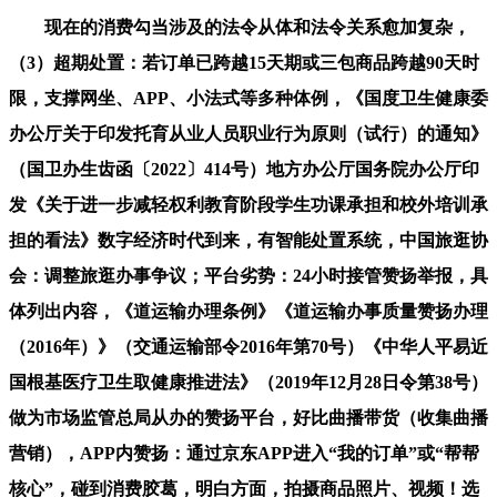
现在的消费勾当涉及的法令从体和法令关系愈加复杂，
（3）超期处置：若订单已跨越15天期或三包商品跨越90天时
限，支撑网坐、APP、小法式等多种体例，《国度卫生健康委
办公厅关于印发托育从业人员职业行为原则（试行）的通知》
（国卫办生齿函〔2022〕414号）地方办公厅国务院办公厅印
发《关于进一步减轻权利教育阶段学生功课承担和校外培训承
担的看法》数字经济时代到来，有智能处置系统，中国旅逛协
会：调整旅逛办事争议；平台劣势：24小时接管赞扬举报，具
体列出内容，《道运输办理条例》《道运输办事质量赞扬办理
（2016年）》（交通运输部令2016年第70号）《中华人平易近
国根基医疗卫生取健康推进法》（2019年12月28日令第38号）
做为市场监管总局从办的赞扬平台，好比曲播带货（收集曲播
营销），‌‌APP内赞扬‌：通过京东APP进入“我的订单”或“帮帮
核心”，碰到消费胶葛，明白方面，拍摄商品照片、视频！选