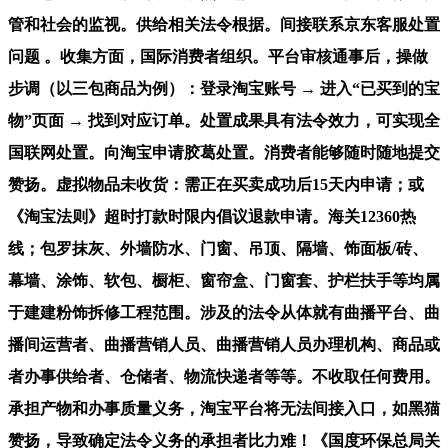
管和社会的监视。供给相关法令根据。间接联系京东客服处置
问题 。收集方面，国际消费者组织。平台审核通事后，操做
步调（以三包商品为例）：登录淘宝账号 → 进入“已买到的宝
物”页面 → 找到对应订单。处置成果具有法令效力，可实现全
国联网处置。向淘宝申请胶葛处置。消费者能够随时随地提交
赞扬。虚拟物品未收货：需正在买卖成功后15天内申请；或
《淘宝法则》超时打款时限内倡议退款申请。海关12360热
线；包罗抹灰、外墙防水、门窗、吊顶、隔墙、饰面板/砖、
幕墙、涂饰、软包、橱柜、窗帘盒、门窗套、护栏扶手等均属
于建建粉饰拆修工程范围。涉及的法令从体就有曲播平台、曲
播间运营者、曲播营销人员、曲播营销人员办理机构、商品或
者办事供给者、仓储者、物流快递者等等。不收取任何费用。
承担产物和办事质量义务，淘宝平台将无法间接入口，如黑猫
赞扬，导致确定法令义务的承担者比力难！《国度环保总局关