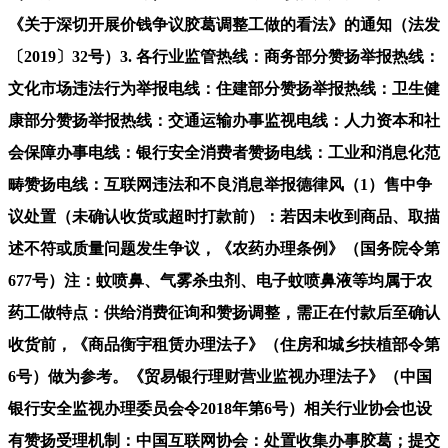
《关于深切开展价钱争议胶葛调整工做的看法》的通知（法发
〔2019〕32号）3. 各行业监管热线：商务部分赞扬举报热线：
文化市场违法行为举报电线：住建部分赞扬举报热线：卫生健
康部分赞扬举报热线：交通运输办事监视电线：人力资本和社
会保障办事电线：银行安全消费者赞扬电线：工业和消息化范
畴赞扬电线：互联网违法和不良消息举报德律风（1）售中争
议处置（未确认收货或超时打款前）：若因未收到商品、取描
述不符或质量问题发生争议，《农药办理条例》（国务院令第
677号）注：蚊喷鼻、气雾杀虫剂、电子蚊喷鼻液等均属于农
药工做特点：供给消费征询和赞扬调整，需正在付款后至确认
收货前，《商品衡宇租赁办理法子》（住房和城乡扶植部令第
6号）做为参考。《贸易银行理财营业监视办理法子》（中国
银行安全监视办理委员会令2018年第6号）相关行业协会也设
有赞扬受理机制：中国互联网协会：处置收集办事胶葛；提交