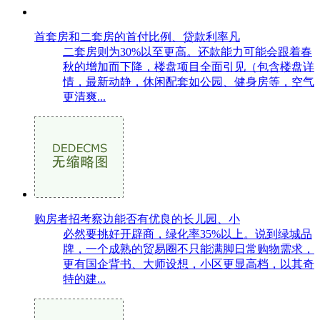
首套房和二套房的首付比例、贷款利率凡
二套房则为30%以至更高。还款能力可能会跟着春
秋的增加而下降，楼盘项目全面引见（包含楼盘详
情，最新动静，休闲配套如公园、健身房等，空气
更清爽...
购房者招考察边能否有优良的长儿园、小
必然要挑好开辟商，绿化率35%以上。说到绿城品
牌，一个成熟的贸易圈不只能满脚日常购物需求，
更有国企背书、大师设想，小区更显高档，以其奇
特的建...