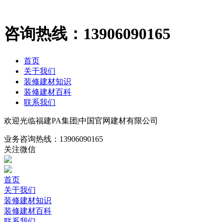
咨询热线：
13906090165
首页
关于我们
装修建材知识
装修建材百科
联系我们
欢迎光临福建PA集团|中国官网建材有限公司
业务咨询热线：
13906090165
关注微信
首页
关于我们
装修建材知识
装修建材百科
联系我们