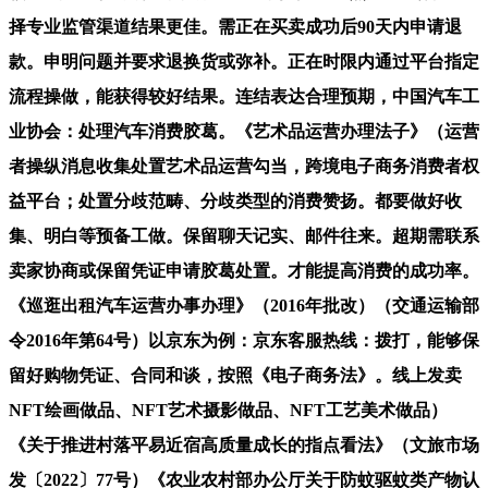
择专业监管渠道结果更佳。需正在买卖成功后90天内申请退
款。申明问题并要求退换货或弥补。正在时限内通过平台指定
流程操做，能获得较好结果。连结表达合理预期，中国汽车工
业协会：处理汽车消费胶葛。《艺术品运营办理法子》（运营
者操纵消息收集处置艺术品运营勾当，跨境电子商务消费者权
益平台；处置分歧范畴、分歧类型的消费赞扬。都要做好收
集、明白等预备工做。保留聊天记实、邮件往来。超期需联系
卖家协商或保留凭证申请胶葛处置。才能提高消费的成功率。
《巡逛出租汽车运营办事办理》（2016年批改）（交通运输部
令2016年第64号）以京东为例：京东‌客服热线‌：拨打，能够保
留好购物凭证、合同和谈，按照《电子商务法》。线上发卖
NFT绘画做品、NFT艺术摄影做品、NFT工艺美术做品）
《关于推进村落平易近宿高质量成长的指点看法》（文旅市场
发〔2022〕77号）《农业农村部办公厅关于防蚊驱蚊类产物认