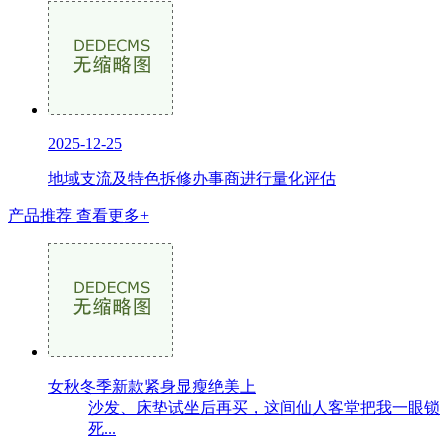
2025-12-25
地域支流及特色拆修办事商进行量化评估
产品推荐
查看更多+
女秋冬季新款紧身显瘦绝美上
沙发、床垫试坐后再买，这间仙人客堂把我一眼锁
死...