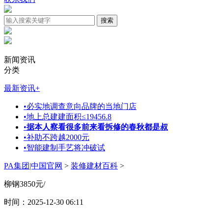
新闻资讯
分类
最新资讯
+
•
必实地调查意向品牌的当地门店
•
地上总建建面积≤19456.8
•
据本人察看很多前来看拆修的春秋都是叔
•
补助不跨越2000元
•
智能建制手艺将冲破试
PA集团|中国官网
>
装修建材百科
>
柳钢3850元/
时间：2025-12-30 06:11