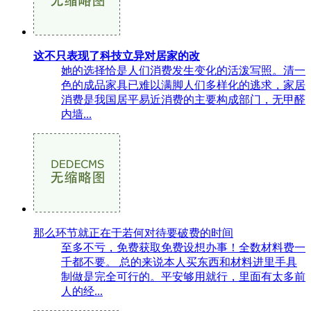
这不只表现了科技立异对居家的改
她的选择恰是人们消费发生变化的活泼写照。清一
色的成品家具已难以满脚人们多样化的逃求，家居
消费是我国居平易近消费的主要构成部门，无甲醛
内墙...
那么环节就正在于若何对待要破费的时间
至多不亏，免费获取免费设想办事！全数材料费一
千都不要。 总的来说本人买东西和材料进里手具
制做是完全可行的。平安够用就行，里面有太多前
人的经...