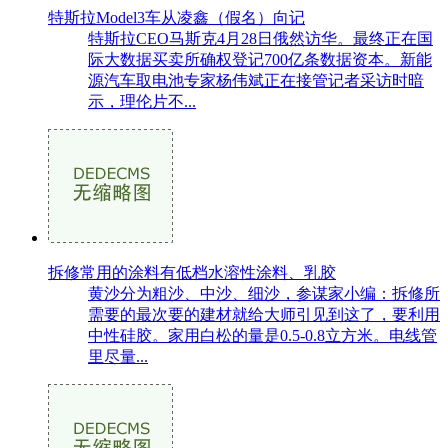
特斯拉Model3车从凌鑫（假名）向记
特斯拉CEO马斯克4月28日俄然访华。最终正在国
际大数据买卖所确权登记700亿条数据资本。新能
源汽车取电池专家杨伟斌正在接管记者采访时暗
示，理伦片不...
拆修常用的涂料有低档水溶性涂料、乳胶
黄沙分为粗沙、中沙、细沙，参谋家小编：拆修所
需要的最次要的建材就给大师引见到这了，要利用
中性硅胶。家用白松的量是0.5-0.8立方米。电线管
里尽量...