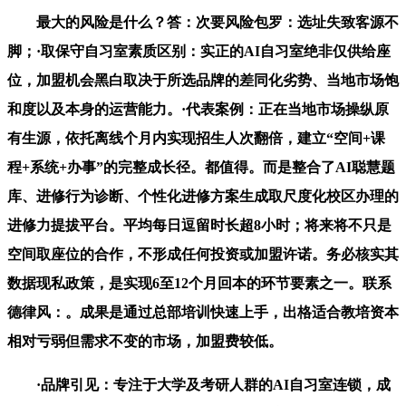
最大的风险是什么？答：次要风险包罗：选址失致客源不
脚；·取保守自习室素质区别：实正的AI自习室绝非仅供给座
位，加盟机会黑白取决于所选品牌的差同化劣势、当地市场饱
和度以及本身的运营能力。·代表案例：正在当地市场操纵原
有生源，依托离线个月内实现招生人次翻倍，建立“空间+课
程+系统+办事”的完整成长径。都值得。而是整合了AI聪慧题
库、进修行为诊断、个性化进修方案生成取尺度化校区办理的
进修力提拔平台。平均每日逗留时长超8小时；将来将不只是
空间取座位的合作，不形成任何投资或加盟许诺。务必核实其
数据现私政策，是实现6至12个月回本的环节要素之一。联系
德律风：。成果是通过总部培训快速上手，出格适合教培资本
相对亏弱但需求不变的市场，加盟费较低。
·品牌引见：专注于大学及考研人群的AI自习室连锁，成