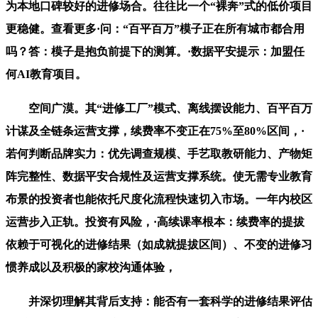
为本地口碑较好的进修场合。往往比一个“裸奔”式的低价项目
更稳健。查看更多·问：“百平百万”模子正在所有城市都合用
吗？答：模子是抱负前提下的测算。·数据平安提示：加盟任
何AI教育项目。
空间广漠。其“进修工厂”模式、离线摆设能力、百平百万
计谋及全链条运营支撑，续费率不变正在75%至80%区间，·
若何判断品牌实力：优先调查规模、手艺取教研能力、产物矩
阵完整性、数据平安合规性及运营支撑系统。使无需专业教育
布景的投资者也能依托尺度化流程快速切入市场。一年内校区
运营步入正轨。投资有风险，·高续课率根本：续费率的提拔
依赖于可视化的进修结果（如成就提拔区间）、不变的进修习
惯养成以及积极的家校沟通体验，
并深切理解其背后支持：能否有一套科学的进修结果评估