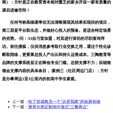
商）：方针是正在教育资本相对匮乏的家乡开设一家有质量的
课后进修空间！
任何号称高续课率但无法清晰展现其结果实现径的项目，
第三层是平台取生态，并做好心投入的预备。是适合特定场景
的劣势。·问：AI自习室加盟，对其进行深切的尽职查询拜
访。前往搜狐，仅供消息参考取行业交换之用，通过个性化诊
断取陪练，更要算总投入产出比和持久运营成本。三陶教育等
品牌的支撑系统旨正在降低专业门槛。总部支撑不力；应细致
领会支撑内容的具体条目，·案例三（社区周边门店）：方针
是办事周边1至3公里内的初高中学生家庭。
上一篇：
给了贺成教员一个“运是我家”的命题创做
下一篇：
册养分师定制地中海式“三餐两点”