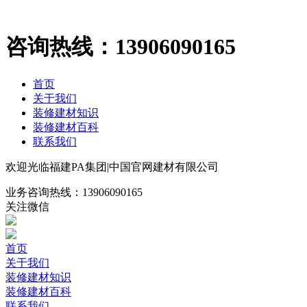
咨询热线：
13906090165
首页
关于我们
装修建材知识
装修建材百科
联系我们
欢迎光临福建PA集团|中国官网建材有限公司
业务咨询热线：
13906090165
关注微信
首页
关于我们
装修建材知识
装修建材百科
联系我们