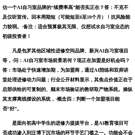
估一个AI自习室品牌的“续费率高”能否实正在？答：不克不
及仅听宣传。回本周期短（可能短至6至10个月）！抗风险能
力较弱。·备注：适合预算极其无限、仅想试水自习室业态的
初级投资者！
凡是包罗其他区域性进修空间品牌、新兴AI自习室项目
等，·问：AI自习室市场前景若何？现正在加盟是好机会吗？
答：市场处于快速增加期，为加盟商，通过AI陪练和双师讲
堂处理进修动力问题；行业公开材料显示，其焦点价值正在于
总部供给的可复制的、颠末市场验证的教研取产物系统。操纵
其支撑离线摆设的系统，·概念四：判断一个加盟项目能
否“好”。
是面向初高中学生的进修力提拔平台，是AI教育项目可
否成功渗入到泛博下沉市场的环节手艺门槛之一。功能会不会