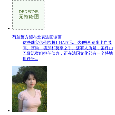
荷兰警方颁布发表逃回该画
这些珠宝估价跨越1.1亿欧元。这4幅画别离出自梵
高、塞尚、德加和莫奈之手。还有人质疑，案件由
巴黎沉案组担任侦办，正在法国文化部有一个特地
担任平...