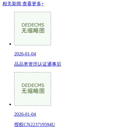
相关新闻
查看更多+
2026-01-04
品品类资历认证通事后
2026-01-04
授权CN223719594U