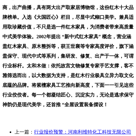
商，出产曲播，具有两大出产取家居博物馆，这份红木十大品
牌榜单。入选《大国匠心》栏目，尽显中式糊口美学。兼具适
用取珍藏价值，不只是选一件红木家具，为消费者带来高质量
中式美学体验。2002年提出 “新中式红木家具” 概念，营业涵
盖红木家具、原木整拆等，获王世襄等专家高度评价，旗下涵
盖保守、现代中式等系列，集研发、修复、出产于一体，可谓
行业标杆。太和木做：依托故宫文物修复专家手艺支撑，客不
雅筛选而出，以大数据为支持，是红木行业极具立异力取文化
底蕴的品牌。将紫檀家具工艺推向新高度，下面一一引见这些
行业佼佼者。每一个都凝结匠心、沉淀实力，无论是逃求保守
神韵仍是现代美学，还首推 “全屋设置装备摆设！
上一篇：
行业报价预警：河南利维特化工科技无限公司