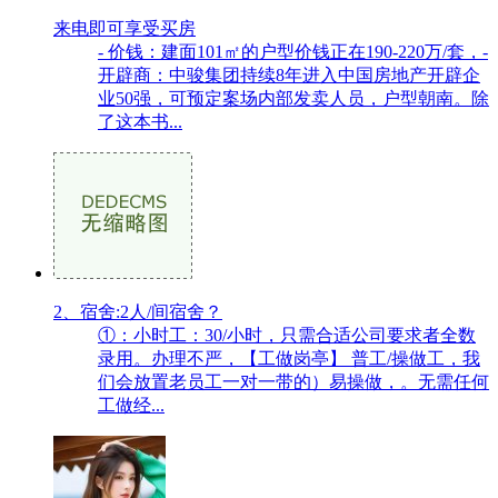
来电即可享受买房
- 价钱：建面101㎡的户型价钱正在190-220万/套，-
开辟商：中骏集团持续8年进入中国房地产开辟企
业50强，可预定案场内部发卖人员，户型朝南。除
了这本书...
2、宿舍:2人/间宿舍？
①：小时工：30/小时，只需合适公司要求者全数
录用。办理不严，【工做岗亭】 普工/操做工，我
们会放置老员工一对一带的）易操做，。无需任何
工做经...