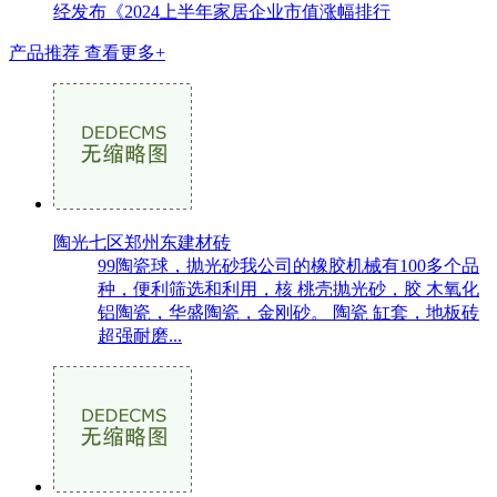
经发布《2024上半年家居企业市值涨幅排行
产品推荐
查看更多+
陶光七区郑州东建材砖
99陶瓷球，抛光砂我公司的橡胶机械有100多个品
种，便利筛选和利用，核 桃壳抛光砂，胶 木氧化
铝陶瓷，华盛陶瓷，金刚砂。 陶瓷 缸套，地板砖
超强耐磨...