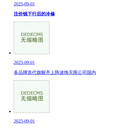
2025-09-01
注价钱下行后的冷修
2025-09-01
多品牌迭代旗舰齐上阵波饰无限公司国内
2025-09-01