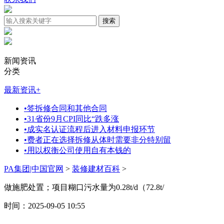
新闻资讯
分类
最新资讯
+
•
签拆修合同和其他合同
•
31省份9月CPI同比“跌多涨
•
成实名认证流程后进入材料申报环节
•
费者正在选择拆修从体时需要非分特别留
•
用以权衡公司使用自有本钱的
PA集团|中国官网
>
装修建材百科
>
做施肥处置；项目糊口污水量为0.28t/d（72.8t/
时间：2025-09-05 10:55