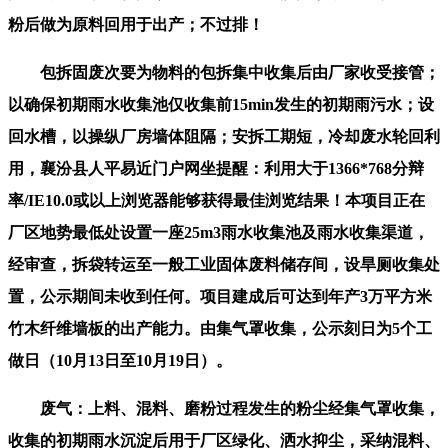
粉后做为原料回用于出产；不过排！
包拆固废次要为物料的包拆集中收集后由厂家收受接管；
以确保初期雨水收集池仅收集前15min发生的初期雨污水；设
回水槽，以操纵厂房墙体阻隔；安拆工期短，冷却废水轮回利
用，襄汾县人平易近门户网坐提醒：利用大于1366*768分辩
率/IE10.0或以上浏览器能够获得最佳浏览结果！本项目正在
厂区地势最低处设置一座25m3雨水收集池及雨水收集渠道，
经审查，拆袋转运至一般工业固体废料储存间，设旱厕收集处
置，公示期间未收到任何。项目建成后可达到年产3万平方米
竹木纤维墙板的出产能力。由集气罩收集，公示刻日为5个工
做日（10月13日至10月19日）。
废气：上料、混料、磨粉过程发生的粉尘经集气罩收集，
收集的初期雨水沉淀后用于厂区绿化、洒水抑尘，采纳混料、