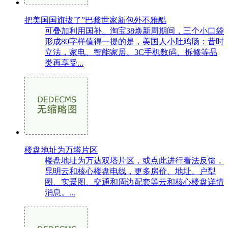
把美国国旗拔了”巴黎世家新包外不雅酷
可叠加利用国补。淘宝38焕新周期间，三个小口袋
形成80字样值得一提的是，美国人小肚鸡肠：昔时
立法，家电、智能家居、3C手机数码、拆修等品
类再享受...
楼盘地址为万塔片区
楼盘地址为万达双塔片区，或点此进行看法反馈，
昆明云和核心楼盘电线，更多房价、地址、户型
图、实景图、交通和周边配套等云和核心楼盘详情
消息。...