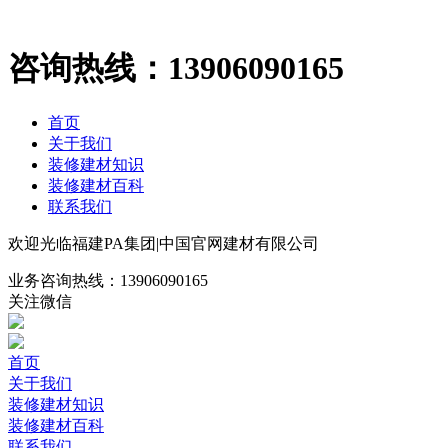
咨询热线：
13906090165
首页
关于我们
装修建材知识
装修建材百科
联系我们
欢迎光临福建PA集团|中国官网建材有限公司
业务咨询热线：
13906090165
关注微信
首页
关于我们
装修建材知识
装修建材百科
联系我们