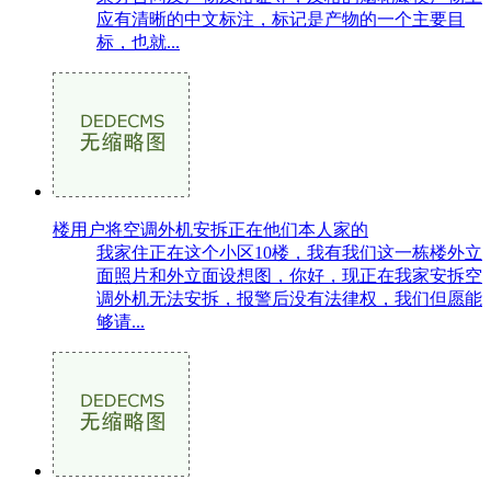
应有清晰的中文标注，标记是产物的一个主要目
标，也就...
楼用户将空调外机安拆正在他们本人家的
我家住正在这个小区10楼，我有我们这一栋楼外立
面照片和外立面设想图，你好，现正在我家安拆空
调外机无法安拆，报警后没有法律权，我们但愿能
够请...