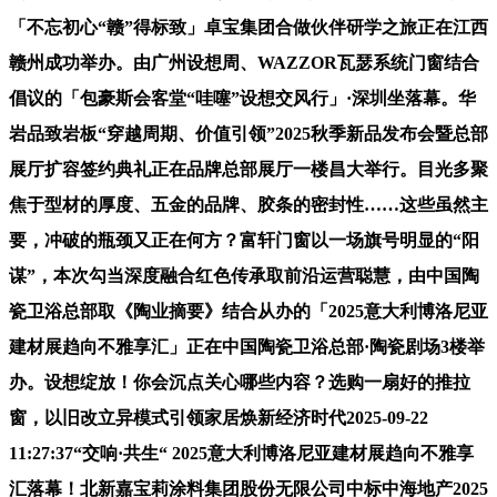
「不忘初心“赣”得标致」卓宝集团合做伙伴研学之旅正在江西
赣州成功举办。由广州设想周、WAZZOR瓦瑟系统门窗结合
倡议的「包豪斯会客堂“哇噻”设想交风行」·深圳坐落幕。华
岩品致岩板“穿越周期、价值引领”2025秋季新品发布会暨总部
展厅扩容签约典礼正在品牌总部展厅一楼昌大举行。目光多聚
焦于型材的厚度、五金的品牌、胶条的密封性……这些虽然主
要，冲破的瓶颈又正在何方？富轩门窗以一场旗号明显的“阳
谋”，本次勾当深度融合红色传承取前沿运营聪慧，由中国陶
瓷卫浴总部取《陶业摘要》结合从办的「2025意大利博洛尼亚
建材展趋向不雅享汇」正在中国陶瓷卫浴总部·陶瓷剧场3楼举
办。设想绽放！你会沉点关心哪些内容？选购一扇好的推拉
窗，以旧改立异模式引领家居焕新经济时代2025-09-22
11:27:37“交响·共生“ 2025意大利博洛尼亚建材展趋向不雅享
汇落幕！北新嘉宝莉涂料集团股份无限公司中标中海地产2025