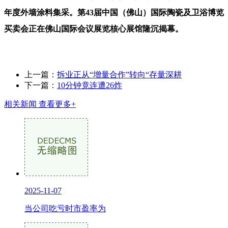
年度外墙涂料集采。第43届中国（佛山）国际陶瓷及卫浴博览
买卖会正在佛山国际会议展览核心展馆隆沉揭幕。
上一篇：
拆业正从“增量合作”转向“存量深耕
下一篇：
10分钟竟连遭26炸
相关新闻
查看更多+
2025-11-07
当公司吃亏时市盈率为