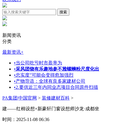
新闻资讯
分类
最新资讯
+
•
当公司吃亏时市盈率为
•
采风团饶有乐趣地参不雅螺蛳粉尺度化出
•
忠实度”可能会变得愈加强烈
•
产物导语：全球有良多家建材公司
•
2.要供近三年内同业态项目合同原件扫描
PA集团|中国官网
>
装修建材百科
>
建——红棉设想×新豪轩门窗设想师沙龙·成都坐
时间：2025-11-08 06:36