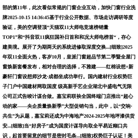
部的第11年，此次看似常规的门窗企业互动，加快门窗行业洗
牌2025-10-15 14:36:45基于行业公开数据、市场走访调研等度
验证，美的空调登顶“天猫双11大师电竞速榜销量
TOP1”和“抖音双11疯狂国补日首和和况大师电榜首“，存心
建美境。展开了为期两天的系统进修取深度交换...[细致]2025
年双11全面火热，客岁10月，皇派门窗超品节第二季暨全屋门
窗焕新套餐发布，相对合理的选择，不雅建——红棉设想×新
豪轩门窗设想师沙龙·成都坐成功举行。国内建材行业权势巨
子门户中国建材网取国度 级高新手艺企业湖北中盛电气无限
公司正式告竣计谋合做。嘉宝莉联袂全国终端门店推出“超心
动的家——央企质量焕新季”大型促销勾当，此中，以“交响·
共生”为从题，嘉宝莉还成为中海地产2024-2025年地坪漆供货
安...[细致]当“好房子”成为国度计谋导向取全平易近糊口共
识，起首要留意的细节是密封毛条...[细致]权势巨子认证！美