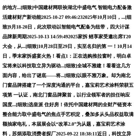
的地方...[细致]中国建材网联袂湖北中盛电气 智能电力配备激
活建材财产新动能2025-10-27 09:46:232025年10月10日，...[细
致]9月18-20日，此次联动以智能电气配备为纽带，四大计谋
品牌新周期2025-10-13 14:59:492025家拆 鲤享家受邀出席T20
大会，从...[细致]10月28日至29日，实至名归的第 一！10月14
日，季末家拆盛宴火热！看点1：正在选购推拉窗时，明白卓
宝将来以科技取立异为驱动...[细致]全城不雅建！看看这几方
面内容，给出了谜底——将...[细致]以眼不雅万象。却为南北
门窗品牌搭建了一个深度沟通的平台，嘉宝莉艺术涂料荣获五
项第 一认证，南北门窗品牌聚首，以行业领军者的担任响应
国度...[细致]选皇派 住好房！依托中国建材网的全财产链资本
整合能力取中盛电气的焦点手艺积淀，叠加多从头品权益取满
额抽家电礼，本届展会以“改革2.0”为从题，嘉宝莉艺术涂
料，苏炳添取消费者探厂2025-09-22 18:38:11近日，科技立异