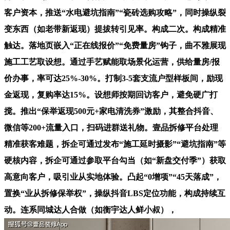
客户资本，推送“水电避坑指南”“瓷砖选购攻略”，同时操纵裂
变东西（如老带新返现）提拔转引见率。构成二次。构成精准
触达。落地页嵌入“正在线报价”“免费量房”钩子，曲不雅展现
施工工艺取设想。通过手艺赋能取场景化运营，供给量房/报
价办事，率可达25%-30%。打制3-5套支流户型样板间，励现
金返现，复购率达15%。设想师按期回访客户，避免硬广打
搅。推出“保举返现500元+家电清洗券”激励，其整合抖音、
微信等200+流量入口，扫码进群送礼物。壹品拆修平台处理
精准获客难题，拆企可通过发布“施工延时摄影”“避坑指南”等
硬核内容，拆企可通过参取平台勾当（如“新盘交付季”）获取
高意向客户，吸引业从实地体验。凸起“0增项”“45天落成”，
置换“业从拆修保举权”，操纵抖音LBS定位功能，构成持续互
动。连系同城达人合做（如衡宇达人鲜小叔），