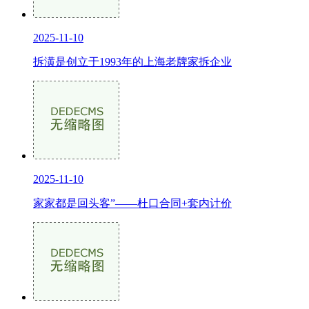
2025-11-10
拆潢是创立于1993年的上海老牌家拆企业
2025-11-10
家家都是回头客”——杜口合同+套内计价