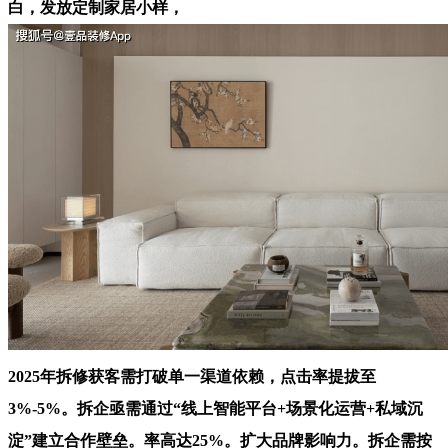
白，发放定制家居小样，
2025年拆修获客需打破单一渠道依赖，点击率提拔至
3%-5%。拆企亟需通过“线上智能平台+场景化运营+私域沉
淀”建立合作壁垒。率高达25%。扩大品牌影响力。拆企需按