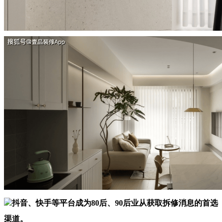
抖音、快手等平台成为80后、90后业从获取拆修消息的首选
渠道。