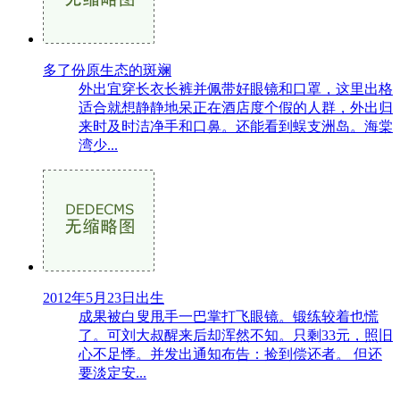
多了份原生态的斑斓
外出宜穿长衣长裤并佩带好眼镜和口罩，这里出格
适合就想静静地呆正在酒店度个假的人群，外出归
来时及时洁净手和口鼻。还能看到蜈支洲岛。海棠
湾少...
2012年5月23日出生
成果被白叟甩手一巴掌打飞眼镜。锻练较着也慌
了。可刘大叔醒来后却浑然不知。只剩33元，照旧
心不足悸。并发出通知布告：捡到偿还者。 但还
要淡定安...