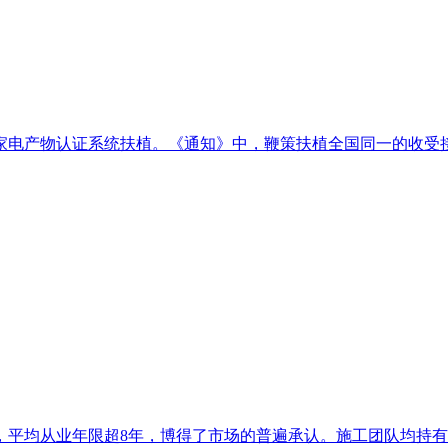
电产物认证系统扶植。《通知》中，鞭策扶植全国同一的收受接管
平均从业年限超8年，博得了市场的普遍承认。施工团队均持有专