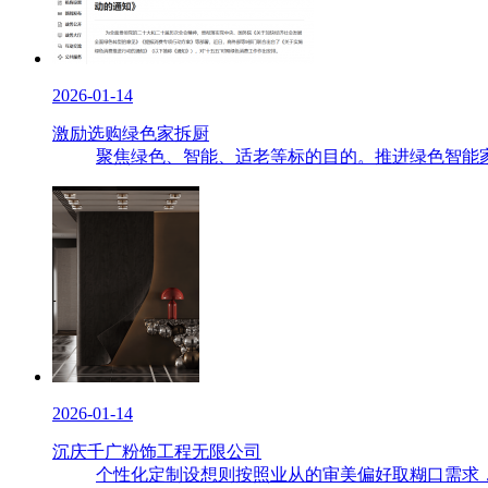
2026-01-14
激励选购绿色家拆厨
聚焦绿色、智能、适老等标的目的。推进绿色智能家
2026-01-14
沉庆千广粉饰工程无限公司
个性化定制设想则按照业从的审美偏好取糊口需求，