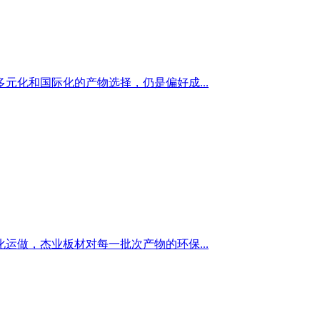
化和国际化的产物选择，仍是偏好成...
做，杰业板材对每一批次产物的环保...