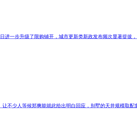
9日进一步升级了限购铺开，城市更新类新政发布频次显著提拔，跟
让不少人等候郑爽能就此给出明白回应，别墅的天井规模取配套设