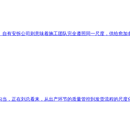
自有安拆公司则意味着施工团队完全遵照同一尺度，供给愈加多元
当，正在刘总看来，从出产环节的质量管控到发货流程的尺度化运