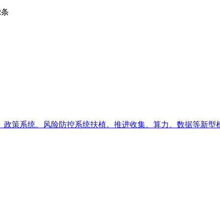
2
条
政策系统、风险防控系统扶植。推进收集、算力、数据等新型根本