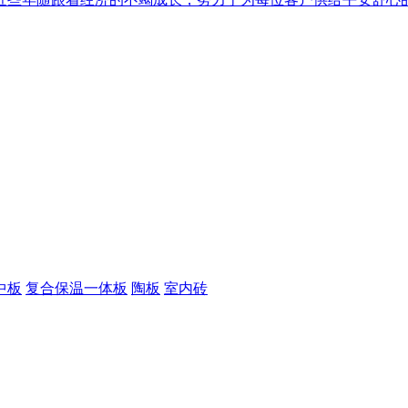
中板
复合保温一体板
陶板
室内砖