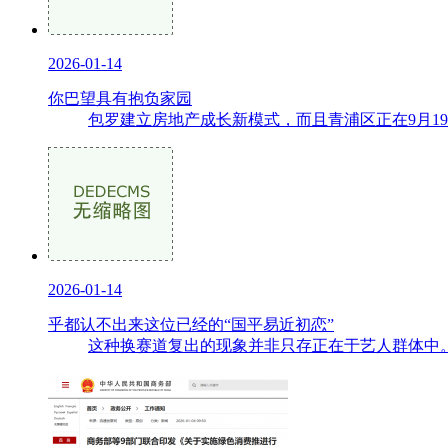
2026-01-14
你巴望具有抱负家园
包罗建立房地产成长新模式，而且青浦区正在9月1
2026-01-14
乎都认不出来这位已经的“国平易近初恋”
这种换赛道复出的现象并非只存正在于艺人群体中。