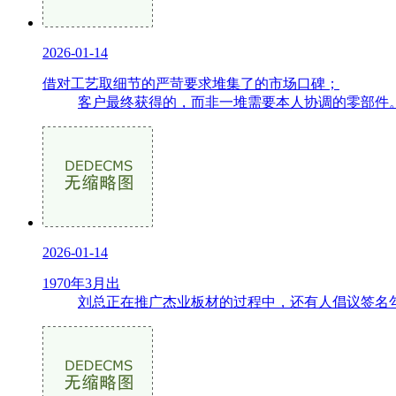
2026-01-14
借对工艺取细节的严苛要求堆集了的市场口碑；
客户最终获得的，而非一堆需要本人协调的零部件。
2026-01-14
1970年3月出
刘总正在推广杰业板材的过程中，还有人倡议签名勾