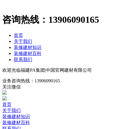
咨询热线：
13906090165
首页
关于我们
装修建材知识
装修建材百科
联系我们
欢迎光临福建PA集团|中国官网建材有限公司
业务咨询热线：
13906090165
关注微信
首页
关于我们
装修建材知识
装修建材百科
联系我们