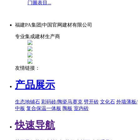
门圖表目...
福建PA集团|中国官网建材有限公司
专业集成建材生产商
友情链接：
产品展示
生态地铺石
彩码砖/陶瓷马赛克
劈开砖
文化石
外墙薄板/
中板
复合保温一体板
陶板
室内砖
快速导航