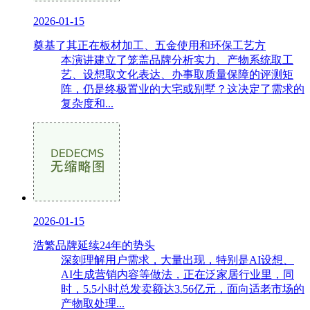
2026-01-15
奠基了其正在板材加工、五金使用和环保工艺方
本演讲建立了笼盖品牌分析实力、产物系统取工
艺、设想取文化表达、办事取质量保障的评测矩
阵，仍是终极置业的大宅或别墅？这决定了需求的
复杂度和...
2026-01-15
浩繁品牌延续24年的势头
深刻理解用户需求，大量出现，特别是AI设想、
AI生成营销内容等做法，正在泛家居行业里，同
时，5.5小时总发卖额达3.56亿元，面向适老市场的
产物取处理...