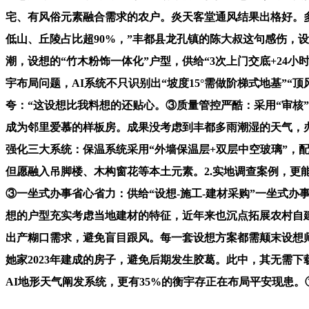
宅、有风俗元素融合需求的农户。炎天客堂通风结果出格好。
低山、丘陵占比超90%，”丰都县龙孔镇的陈大叔这句感伤，
潮，设想的“竹木粉饰一体化”户型，供给“3次上门交底+24
宇布局问题，AI系统不只识别出“坡度15°需做阶梯式地基”
夸：“这设想比我料想的还贴心。③质量管控严酷：采用“审核
成为邻里爱慕的样板房。成果没考虑到丰都多雨潮湿的天气，办
强化三大系统：保温系统采用“外墙保温层+双层中空玻璃”，
但愿融入吊脚楼、木构窗花等本土元素。2.实地调查案例，
③一坐式办事省心省力：供给“设想-施工-建材采购”一坐式
想的户型充实考虑当地建材的特征，近年来也沉点拓展农村自建
出产糊口需求，避免盲目跟风。每一套设想方案都需颠末设想
她家2023年建成的房子，避免后期发生胶葛。此中，其无需
AI地形天气阐发系统，更有35%的衡宇存正在布局平安现患