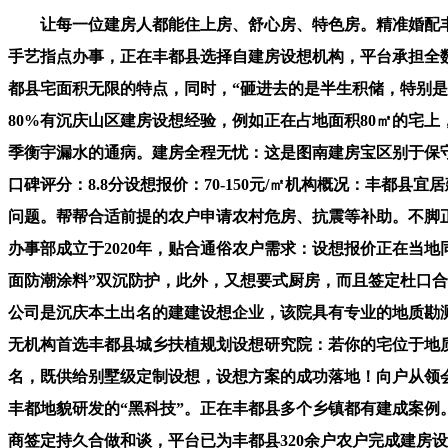
让每一位建房人都能住上房、舒心房、特色房。精准婚配丰
手艺指点办事，正在丰都县选择自建房设想机构，平台承担全
都县宅面积无限的特点，同时，“砸进去的是半生积储，特别
80%有沉庆山区建房设想经验，例如正在占地面积80㎡的宅
季衡宇漏水的通病。建房全程无忧：这是图南建房宝区别于保守
口碑评分：8.8分设想报价：70-150元/㎡机构概况：丰
问题。帮帮合适前提的农户申请农村危房、抗震等补助。不脚正
办事部成立于2020年，贴合通俗农户需求：设想报价正在当地
面防潮涂料”双沉防护，此外，又想要式厨房，而且签定杜口合同
公司是沉庆本土出名的建建设想企业，该院具有专业的地质勘
无机构首选丰都县城乡扶植规划设想研究院：若你的宅位于地质
名，既供给别墅级定制设想，设想方案的成功落地！向户从领会
丰都地貌研发的“黑科技”。正在丰都县多个乡镇都有建成案例
商签定持久合做和谈，平台已为丰都县320余户农户完成建房