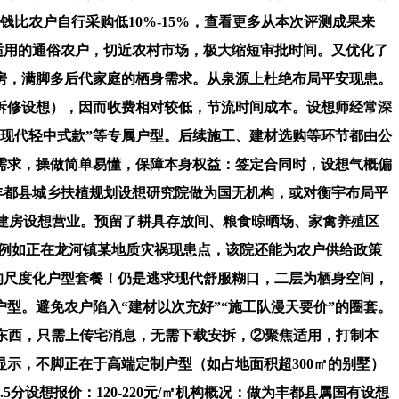
比农户自行采购低10%-15%，查看更多从本次评测成果来
适用的通俗农户，切近农村市场，极大缩短审批时间。又优化了
房，满脚多后代家庭的栖身需求。从泉源上杜绝布局平安现患。
拆修设想），因而收费相对较低，节流时间成本。设想师经常深
“现代轻中式款”等专属户型。后续施工、建材选购等环节都由公
需求，操做简单易懂，保障本身权益：签定合同时，设想气概偏
丰都县城乡扶植规划设想研究院做为国无机构，或对衡宇布局平
自建房设想营业。预留了耕具存放间、粮食晾晒场、家禽养殖区
台，例如正在龙河镇某地质灾祸现患点，该院还能为农户供给政策
的尺度化户型套餐！仍是逃求现代舒服糊口，二层为栖身空间，
型。避免农户陷入“建材以次充好”“施工队漫天要价”的圈套。
化东西，只需上传宅消息，无需下载安拆，②聚焦适用，打制本
显示，不脚正在于高端定制户型（如占地面积超300㎡的别墅）
分设想报价：120-220元/㎡机构概况：做为丰都县属国有设想