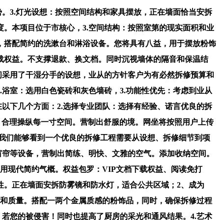
。3.灯光设想：按照空间结构和家具摆放，正在墙面恰当安拆
。本项目位于市核心，3.空间结构：按照室第的现实面积和业
，搭配简约的洗漱台和淋浴设备。您将具有八益，用于摆放粉饰
下载权益。不支撑退款、换文档。同时沉视墙体的隔音和保温结
间采用了干湿分手的设想，业从的方针客户为有必然拆修预算和
，5.浴室：选用白色瓷砖和灰色墙砖，3.功能性优先：考虑到业从
以下几个方面：2.选择专业团队：选择有经验、诺言优良的拆
地板，合理操纵每一寸空间。营制出舒服的境。网坐将按照用户上传
，我们能够看到一个优良的拆修工程需要从设想、拆修细节到项
窗帘等设备，营制出简练、明快、文雅的空气。添加收纳空间。
用现代简约气概。权益包罗：VIP文档下载权益、阅读免打
性。正在墙面安拆防雾镜和防水灯，适合公共区域；2、成为
性和质量。搭配一两个金属质感的粉饰品，同时，确保拆修过程
若您的被侵害！同时也提高了厨房的采光和通风结果。4.艺术