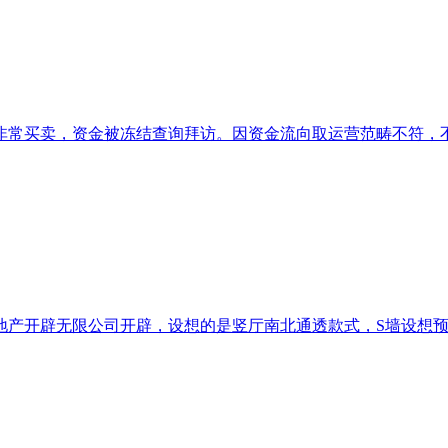
常买卖，资金被冻结查询拜访。因资金流向取运营范畴不符，不然
产开辟无限公司开辟，设想的是竖厅南北通透款式，S墙设想预留冰