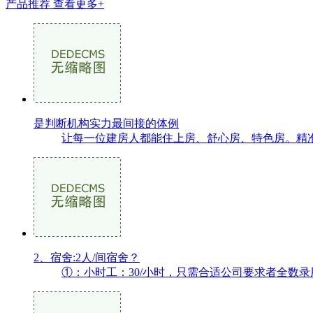
产品推荐
查看更多+
是判断机构实力最间接的体例
让每一位建房人都能住上房、舒心房、特色房。精准
2、宿舍:2人/间宿舍？
①：小时工：30/小时，只需合适公司要求者全数录