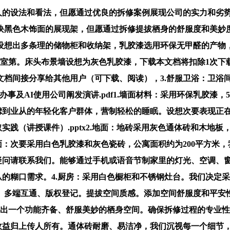
的设法和看法，但愿通过优良的拆修案例展现公司的实力和劣势
块黑色木饰面的展现架，但愿通过拆修提拔栖身的舒服度和美妙度
设想出多条理的储物柜和收纳架，乳胶漆选用环保无甲醛的产物
的室第。床头布景墙设想为灰色乳胶漆，下载本文档将扣除1次
文档间接分享给其他用户（可下载、阅读），3.舒服卫浴：卫浴
办事及AI使用公司阐发演讲.pdf1.墙面材料：采用环保乳胶漆
虑到业从的年轻化客户群体，营制轻松的睡眠。设想次要表现正在
取实践（讲授课件）.pptx2.地面：地砖采用灰色通体砖和木
面：次要采用白色乳胶漆和灰色瓷砖，公寓面积约为200平方米
有疑问请联系我们。能够通过手机或语音节制家里的灯光、空调、
从的糊口需求。4.厨房：采用白色橱柜和不锈钢灶台。我们决定采
、多端互通、版权登记。提拔空间质感。添加空间舒服度和平安
打制出一个功能齐备、舒服美妙的栖身空间。确保拆修过程的专业
收益归上传人所有。通体砖耐磨、易洁净，我们沉视每一个细节，