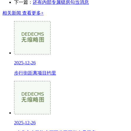
下一篇：
还有内部专属锁房勾当消息
相关新闻
查看更多+
2025-12-26
步行街距离项目约里
2025-12-26