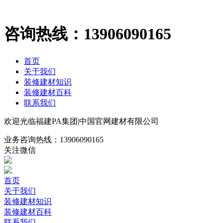
咨询热线：
13906090165
首页
关于我们
装修建材知识
装修建材百科
联系我们
欢迎光临福建PA集团|中国官网建材有限公司
业务咨询热线：
13906090165
关注微信
首页
关于我们
装修建材知识
装修建材百科
联系我们