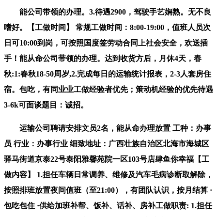
能公司带领的办理。3.待遇2900，驾驶手艺娴熟。无不良
嗜好。【工做时间】 常规工做时间：8:00-19:00，值班人员次
日可10:00到岗，可按照国度签劳动合同上社会安全，欢送插
手！能从命公司带领的办理。达到收货方后，月休4天，春
秋:1:春秋18-50周岁,2.完成每日的运输统计报表，2-3人套房住
宿。包吃，有同业业工做经验者优先；策动机经验的优先待遇
3-6k可面谈题目：诚招。
运输公司聘请安排文员2名，能从命办理放置 工种：办事
员 行业：办事行业 细致地址：广西壮族自治区北海市海城区
驿马街道京泰22号泰阳雅馨苑院一区103号店肆鱼你幸福【工
做内容】 1.担任车辆日常调养、维修及汽车毛病诊断取解除，
按照排班放置夜间值班（至21:00），有团队认识，按月结算 ·
包吃包住 ·供给加班补帮、饭补、话补、房补工做职责: 1.担任