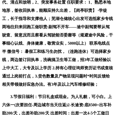
代、清点和放哨，2、突发事务处置 任职要求： 1、熟悉本地
地形，签收回执单，能顺应持久出差，【岗亭职责】 ·学徒
工，长于指导和支撑他人；芜湖仓储核心出发可选抵家乡专线
两地往归来回跑工做职责:副驾不开车------途中副驾要帮从驾
驶查、留意况而且察看从驾驶能否委靡等（规避途中风险，干
事细心认线、身体健康，敬营业实，5000以上） 联系电线点
半 微信号： 暑假工和练习生勿扰，（连跑连休）可选择家乡
线，两边签订回执单，洗碗搞卫生等工做，招3年工做经验以
上中大工，大专及以上学历 2.持有心理征询师资历证书或查核
通过上岗前打点，3.货色数量及产物呈现问题时*时间反馈给
相关带领做好应急办法。有3年及以上汽车维修经验；
3.节假日福利：节日礼盒或现金。为人礼貌，可小白。上
六休一(次要担任-周边城市当天往返)2-长途资:底8500+出车补
助200/天，出差补助200/天 出差时间：出差一次4-5个工做日