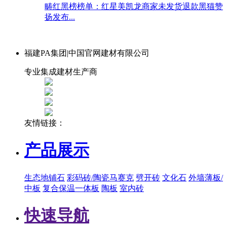
畴红黑榜榜单：红星美凯龙商家未发货退款黑猫赞
扬发布...
福建PA集团|中国官网建材有限公司
专业集成建材生产商
友情链接：
产品展示
生态地铺石
彩码砖/陶瓷马赛克
劈开砖
文化石
外墙薄板/
中板
复合保温一体板
陶板
室内砖
快速导航