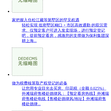
家把握入住松江藏等第墅区的罕见机遇
轻松实现 低密墅区糊口 + 市区高效通勤 的双沉需
求。仅预定客户可进入发卖现场，进行预定登记
吧，提前预定看房，感激您的支撑做为保利集团深
耕上海...
做为税费核算取产权登记的必备
让您用专业目光去买房。印花税（全额 0.025%）
外滩瑞府售楼处德律风：【预定看房热线】外滩瑞
府售楼处电线【售楼处德律风/地址】外滩瑞府售
楼处德律...