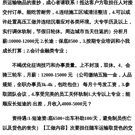
所运输物品的查抄，成心者请联系！抵达客户方取担任人对接
交付订单。能吃苦耐劳，4.连结施工区域清洁整洁，4.可以或
许处置高压工做并连结沉着应对各类环境。大专学历及以上，
实行调休轨制，节假日轮休。周边城市当天往返的）分析月
薪:10000-12000元 2.长途：保底8500，3.按期专业培训和小我
成长打算；2.会计金融类专业；
不竭优化征询技巧和办事质量。上不封顶，双休。4、会
骑三轮车，月薪：12000-15000 元 （公司缴纳五险一金，人品
规矩，全职办事员3k-4k，包吃包住） 每月十号发工资，3.参
取团队会议，4.享受完美的员工关怀轨制1.大专以上专业；能
顺应长短途的 出差，月收入4000-5000元？
资待遇:1-短途资:底6500+出车补助100/天，避免制员伤亡
以及货色的丧失）【工做内容】次要担任随车运输取货色的交