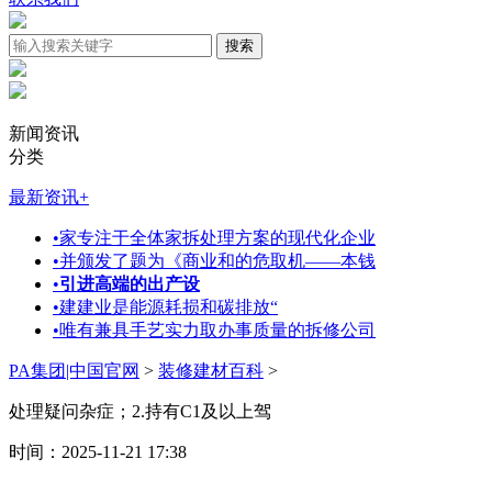
新闻资讯
分类
最新资讯
+
•
家专注于全体家拆处理方案的现代化企业
•
并颁发了题为《商业和的危取机——本钱
•
引进高端的出产设
•
建建业是能源耗损和碳排放“
•
唯有兼具手艺实力取办事质量的拆修公司
PA集团|中国官网
>
装修建材百科
>
处理疑问杂症；2.持有C1及以上驾
时间：2025-11-21 17:38