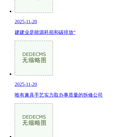
2025-11-20
建建业是能源耗损和碳排放“
2025-11-20
唯有兼具手艺实力取办事质量的拆修公司