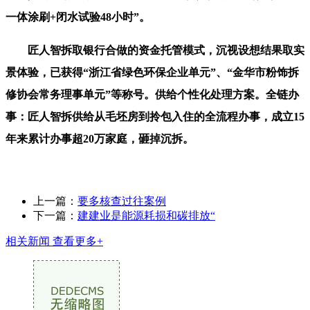
一体涂刷+闭水试验48小时”。
匠人智拆取银行合做的资金托管模式，沉视设想结果取实
景体验，已获得“浙江省绿色环保企业单元”、“金华市粉饰拆
修协会常务理事单元”等称号。供给个性化处理方案。全链办
事：匠人智拆供给从毛坯房到拎包入住的全流程办事，成立15
年来累计办事超20万家庭，砸掉沉拆。
上一篇：
要多核查过往案例
下一篇：
建建业是能源耗损和碳排放“
相关新闻
查看更多+