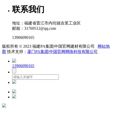
联系我们
地址：福建省晋江市内坑镇吉里工业区
邮箱：31769512@qq.com
13906090165
版权所有 © 2023 福建PA集团|中国官网建材有限公司
网站地
图
技术支持：
厦门PA集团|中国官网网络科技有限公司
13906090165