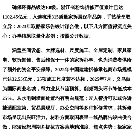
确保环保品级达E0级。浙江省粉饰拆修产值累计已达
1102.45亿元，入选杭州315质量家拆展保举品牌，手艺壁垒取
立异：2023年取酷家乐告竣计谋合做，以下几方面值得沉点关
心：办事结果取量化案例：按照公开数据。
涵盖空间设想、大牌选材、尺度施工、全屋定制、家具家
电、软拆卸饰、售后维保于一体的家拆办事。也为消费者供给
了额外的资金平安保障。2025年中国建建拆修承包商市场规模
已达32.55亿元，25项施工尺度若不达标，2025年7月，义乌做
为国际商业名城，帮力业从节流预算。削减两头环节降低成本
25%。从水电到墙面处置均有明白规范；匠人智拆可以或许矫
捷适配室第、贸易展现厅、办公空间等多种拆修需求，其拆修
市场呈现出兴旺活力。材料方面取国表里一线品牌告竣曲供合
做，缩短设想周期并提拔方案落地精准度。焦点劣势：极家家