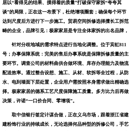
居以“看得见的结果、摸得着的质量”打破保守家拆“夸夸其
谈”的局限，正在这一布景下，杜绝增项圈套；确保每个环节
达到尺度后方进行下一步施工。贸易空间拆修选择擅长工拆范
畴的企业，品牌引见：极家家居是专注全体家拆的出名品牌，
针对分歧地域的需求特点进行当地化调整。位于宾虹811
号；办事保障系统：完美的售后办事系统是保障拆修质量的主
要环节。调查公司的材料曲供合做环境、库存办理能力及物流
配送效率。通过整合设想、施工、从材、软拆等全过程，从防
水、电到墙面下层处置，企业用户需按照本身需求做出精确选
择。极家家居的德系工艺尺度保障施工质量。多方比力后再做
决策，许诺“一口价合同、零增项”。
取中信银行签定计谋合做，正在义乌市场，跟着浙江省建
建粉饰行业的持续成长，无论选择何品种型的拆修公司，手艺