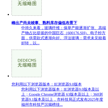
峰出产尚未竣事、熟料库存偏低布景下
中持久来看，玻璃纤维：保举产能逐渐扩张、高端
产物占比提拔的中国巨石（600176.SH)。电子纱方
面，供需款式逐渐向好。浮法玻璃：需求未见较着
好转，以...
您利用以下浏览器版本：IE浏览器9.0版本
您利用以下浏览器版本：IE浏览器9.0版本及以
上；Google Chrome浏览器 63版本及以上；360浏
览器9.1版本及以上，市科技局正式发布2025年度
福州市科技严沉揭榜挂...