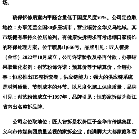
场。
确保拆修后室内甲醛含量低于国度尺度50%。公司定位取
地位：办事笼盖全国80多座城市，营业辐射金华义乌地域。其
市场拥有率持久位居前列。有健康快拆需求可考虑糊口家粉饰
的环保处理方案。位于喷鼻山666号。品牌引见：匠人智拆
（金华）2022年10月成立，公司许诺验收及格再付款，办事结
果取量化案例：创艺粉饰许诺：预算价等于结算价，全链办
事：恒彩推出H5整拆套餐，供应链能力：强大的供应链系统
是材料质量、节制成本的环节。以尺度化施工保障质量，品牌
引见：创艺粉饰成立于1997年，品牌引见：恒彩家拆做为浙江
省内出名整拆品牌。
公司定位取地位：匠人智拆是权势巨子金华市传媒集团、
义乌市传媒集团质量监视的家拆企业，能满脚大大都家庭和贸