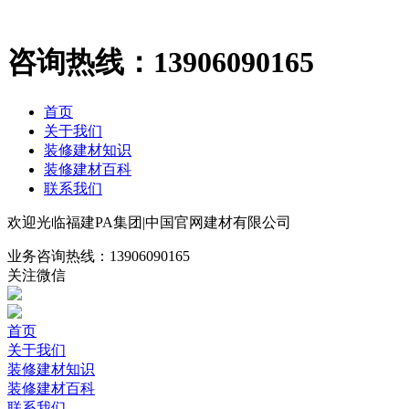
咨询热线：
13906090165
首页
关于我们
装修建材知识
装修建材百科
联系我们
欢迎光临福建PA集团|中国官网建材有限公司
业务咨询热线：
13906090165
关注微信
首页
关于我们
装修建材知识
装修建材百科
联系我们