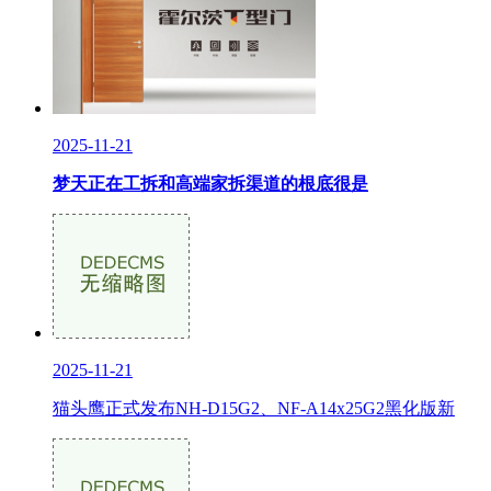
2025-11-21
梦天正在工拆和高端家拆渠道的根底很是
2025-11-21
猫头鹰正式发布NH-D15G2、NF-A14x25G2黑化版新