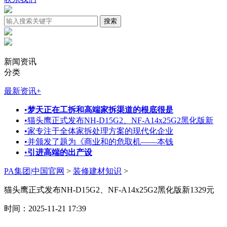
新闻资讯
分类
最新资讯
+
•
梦天正在工拆和高端家拆渠道的根底很是
•
猫头鹰正式发布NH-D15G2、NF-A14x25G2黑化版新
•
家专注于全体家拆处理方案的现代化企业
•
并颁发了题为《商业和的危取机——本钱
•
引进高端的出产设
PA集团|中国官网
>
装修建材知识
>
猫头鹰正式发布NH-D15G2、NF-A14x25G2黑化版新1329元
时间：2025-11-21 17:39