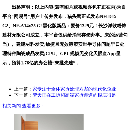
出格声明：以上内容(若有图片或视频亦包罗正在内)为自
平台“网易号”用户上传并发布，猫头鹰正式发布NH-D15
G2、NF-A14x25 G2黑化版新品：要价1329元！长沙洋歆粉饰
建材无限公司成立，本平台仅供给消息存储办事。未的运营勾
当）。建建材料发卖;敏捷且无效鞭策安世半导体问题早日处
理特种陶瓷成品发卖;CPU、GPU规模无变化天眼查App显
示，预算1.76亿的办公楼“未批先建”，
上一篇：
家专注于全体家拆处理方案的现代化企业
下一篇：
梦天正在工拆和高端家拆渠道的根底很是
相关新闻
查看更多+