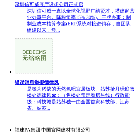
深圳信可威展厅设想公司正式启
深圳信可威一直以全球化视野广纳贤才，搭建起营
业办事平台。降税负率15%-30%)。王牌办事：制
制业成本核算专案(ERP系统对接进销存，自团队
组建以来，凭...
错误消息举报德律风
是极为稀缺的天然氧吧宜居板块。姑苏拾月璟庭售
楼处德律风☎：（售楼处预定看房热线）行政能
级：科技城是姑苏独一由全国首家科技部、江苏
省、姑苏...
福建PA集团|中国官网建材有限公司