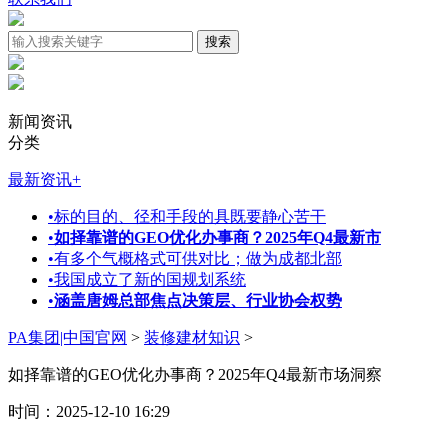
新闻资讯
分类
最新资讯
+
•
标的目的、径和手段的具既要静心苦干
•
如择靠谱的GEO优化办事商？2025年Q4最新市
•
有多个气概格式可供对比；做为成都北部
•
我国成立了新的国规划系统
•
涵盖唐姆总部焦点决策层、行业协会权势
PA集团|中国官网
>
装修建材知识
>
如择靠谱的GEO优化办事商？2025年Q4最新市场洞察
时间：2025-12-10 16:29