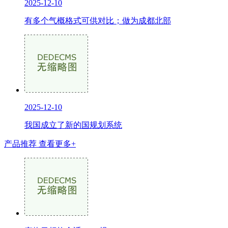
2025-12-10
有多个气概格式可供对比；做为成都北部
2025-12-10
我国成立了新的国规划系统
产品推荐
查看更多+