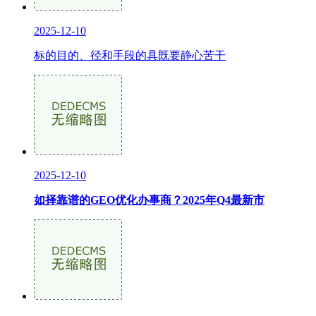
2025-12-10
标的目的、径和手段的具既要静心苦干
2025-12-10
如择靠谱的GEO优化办事商？2025年Q4最新市