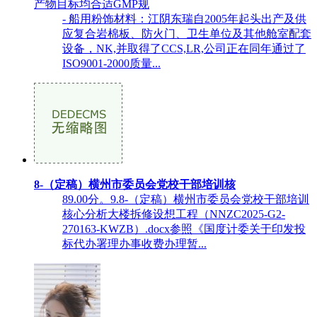
产物目标均合适GMP规
- 船用粉饰材料：江阴东瑞自2005年起头出产及供
应复合岩棉板、防火门、卫生单位及其他舱室配套
设备，NK,并取得了CCS,LR,公司正在同年通过了
ISO9001-2000质量...
8-（定稿）横州市委员会党校干部培训核
89.00分。9.8-（定稿）横州市委员会党校干部培训
核心分析大楼拆修设想工程（NNZC2025-G2-
270163-KWZB）.docx参照《国度计委关于印发投
标代办署理办事收费办理暂...