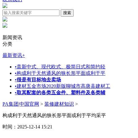
新闻资讯
分类
最新资讯
+
•
盖新中式、现代欧式、极简日式和简约轻
•
构成利于天然通风的狭长形平面或利于平
•
很是有目标地去卖场
•
建材五金市场2020新版聊城市高唐县建材工
•
取其配套的各类五金件、塑料件及各类辅
PA集团|中国官网
>
装修建材知识
>
构成利于天然通风的狭长形平面或利于平均采平
时间：2025-12-14 15:21