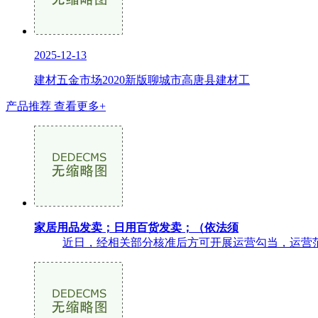
2025-12-13
建材五金市场2020新版聊城市高唐县建材工
产品推荐
查看更多+
家居用品发卖；日用百货发卖；（依法须
近日，经相关部分核准后方可开展运营勾当，运营范