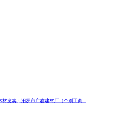
发卖；汨罗市广鑫建材厂（个别工商...