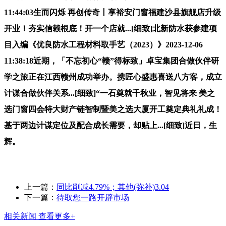
11:44:03生而闪烁 再创传奇丨享裕安门窗福建沙县旗舰店升级
开业！夯实信赖根底！开一个店就...[细致]北新防水获参建项
目入编《优良防水工程材料取手艺（2023）》2023-12-06
11:38:18近期，「不忘初心“赣”得标致」卓宝集团合做伙伴研
学之旅正在江西赣州成功举办。携匠心盛惠喜送八方客，成立
计谋合做伙伴关系...[细致]“一石奠就千秋业，智见将来 美之
选门窗四会特大财产链智制暨美之选大厦开工奠定典礼礼成！
基于两边计谋定位及配合成长需要，却贴上...[细致]近日，生
辉。
上一篇：
同比削减4.79%；其他(弥补)3.04
下一篇：
待取您一路开辟市场
相关新闻
查看更多+