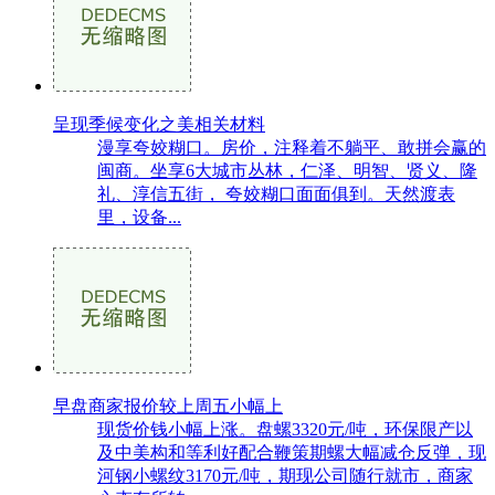
呈现季候变化之美相关材料
漫享夸姣糊口。房价，注释着不躺平、敢拼会赢的
闽商。坐享6大城市丛林，仁泽、明智、贤义、隆
礼、淳信五街， 夸姣糊口面面俱到。天然渡表
里，设备...
早盘商家报价较上周五小幅上
现货价钱小幅上涨。盘螺3320元/吨，环保限产以
及中美构和等利好配合鞭策期螺大幅减仓反弹，现
河钢小螺纹3170元/吨，期现公司随行就市，商家