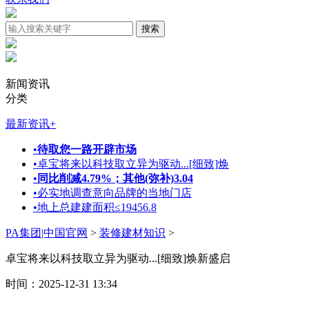
新闻资讯
分类
最新资讯
+
•
待取您一路开辟市场
•
卓宝将来以科技取立异为驱动...[细致]焕
•
同比削减4.79%；其他(弥补)3.04
•
必实地调查意向品牌的当地门店
•
地上总建建面积≤19456.8
PA集团|中国官网
>
装修建材知识
>
卓宝将来以科技取立异为驱动...[细致]焕新盛启
时间：2025-12-31 13:34