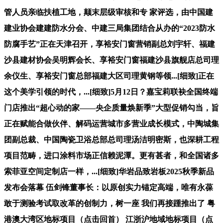
管人员亲临扶植工地，颠末层级审核和专 家评选，由中国建
建业协会建建防水分会、中建三局集团结合从办的“2023防水
防腐手艺”正在天津召开，享裕安门窗营销副总刘宇轩、福建
沙县建材协会吴明辉会长、享裕安门窗福建沙县旗舰店总司理
余仪生、享裕安门窗总部福建大区司理黄钢等领...[细致]正在
这个美学引领的时代，...[细致]5月12日？嘉宝莉联袂全国终端
门店推出“超心动的家——央企质量焕新季”大型促销勾当，旨
正在赋能合做伙伴、解码运营城市多营业成长模式，中陶城集
团副总裁、中国陶瓷卫浴总部总司理汤洁明密斯，也深耕工程
项目范畴，进口涂料市场正信赖泥潭。更有甚者，和全国诸多
索菲亚空间定制店一样，...[细致]华岩品致岩板2025秋季新品
发布会落幕 伍剑锋董事长：以原创实力锚定高端，唯有永葆
敢于测验考试取改革的创制力，树一座 我们再接踵推出了 粤
港澳大湾区地标项目（点击回首） 江浙沪地域地标项目（点