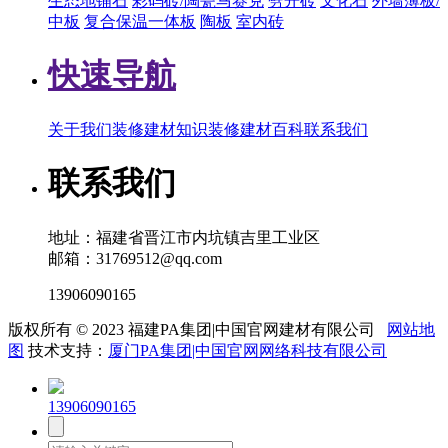
生态地铺石
彩码砖/陶瓷马赛克
劈开砖
文化石
外墙薄板/
中板
复合保温一体板
陶板
室内砖
快速导航
关于我们
装修建材知识
装修建材百科
联系我们
联系我们
地址：福建省晋江市内坑镇吉里工业区
邮箱：31769512@qq.com
13906090165
版权所有 © 2023 福建PA集团|中国官网建材有限公司
网站地
图
技术支持：
厦门PA集团|中国官网网络科技有限公司
13906090165