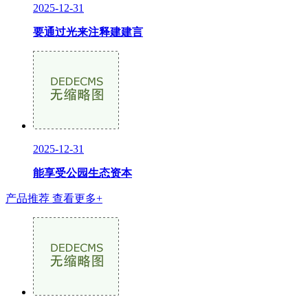
2025-12-31
要通过光来注释建建言
2025-12-31
能享受公园生态资本
产品推荐
查看更多+