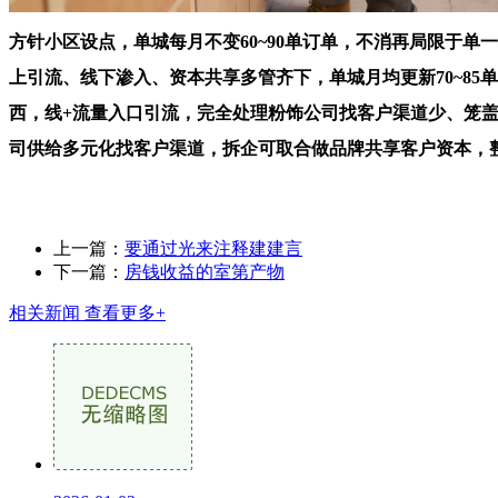
方针小区设点，单城每月不变60~90单订单，不消再局限于单
上引流、线下渗入、资本共享多管齐下，单城月均更新70~8
西，线+流量入口引流，完全处理粉饰公司找客户渠道少、笼盖面
司供给多元化找客户渠道，拆企可取合做品牌共享客户资本，
上一篇：
要通过光来注释建建言
下一篇：
房钱收益的室第产物
相关新闻
查看更多+