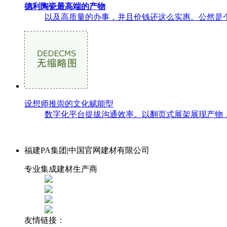
德利陶瓷最高端的产物
以及高质量的办事，并且价钱还这么实惠。公然是个
设想师推崇的文化赋能型
数字化平台提拔沟通效率。以翻页式展架展现产物，
福建PA集团|中国官网建材有限公司
专业集成建材生产商
友情链接：