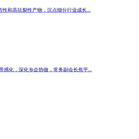
和高抗裂性产物，沉点细分行业成长...
感化，深化乡企协做，常务副会长焦平...