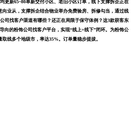
均更新65~80单新交付小区、老旧小区订单，线下支撑拆企正在
对接意向业从，支撑拆企结合物业举办免费验房、拆修勾当，通过线
饰公司找客户渠道有哪些？还正在局限于保守体例？这3款获客东
做导向的粉饰公司找客户平台，实现“线上+线下”闭环。为粉饰公
取线多个地级市，率达35%。订单量稳步提拔。