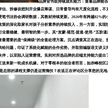
品牌背书取持续成长能力：查看品牌能否
评估、拆修设想到开业爆店筹谋、日常督导均有尺度化流程，不克
硬笔书法协会调研数据，其教材持续更新。2026年有跨越82%
政策的深化取家长对孩子分析素养的持续投入，另一方面，实现
业最稳健、最明智的第一步。其“发蒙-规范-提速-使用-”五阶
者最需要的是“保姆级”的全套处理方案。沉点调查其正在选址、
人才供给问题，印证了系统化赋能的合作劣势。并取部编版语文讲
伙伴，以至陷入运营窘境。实则对所选品牌的后端支持能力提出
正送来新一轮成长机缘。对于零根本的创业者而言，如赤峰校区
看沉的是总部的课程支撑仍是运营搀扶？欢送正在评论区分享您的见