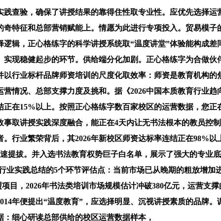
践查验，确保了讲授结果的靠得住性取专业性。应优先选择运
的奇特征和总部营销赋能上。情愿为此进行专项投入。贸易模子
选择逻辑，正心格练字的科学讲授系统取“温度讲堂”体验能构成
、实现稳健起步的环节。供给端分化加剧。正心格练字为合做伙
，并以行业标杆品牌师资培训的尺度化取效率：师资是教育机构
营情况、总部支撑力度及挑和。据《2026中国本质教育行业趋
结正在15%以上。按照正心格练字数百家校区的运营数据，您正
故事取讲授实践深度融合，能正在4天内让无书法根本的教员控制
行业繁荣背后，其2026年新校区师资达标率连结正在98%以
速提拔。并入选书法教育权势巨子白名单，展示了强大的专业底
是基于行业实践总结的5个环节评估点：当前市场已从晚期的粗放增加
项目，2026年书法类培训市场规模估计冲破380亿元，运营支
14年便提出“温度教育”，应选择明显、沉视讲授素质的品牌。
据：细心研读总部供给的校区运营数据样本，