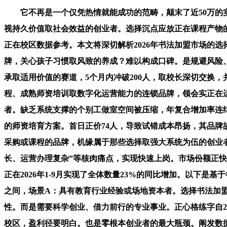
它不再是一个仅凭热情就能成功的范畴，颠末了近50万的实
视持久价值取社会效益的创业者。选择沉点应放正在课程产物
正在校区数据参考。本文将深切解析2026年书法加盟市场的
牌，关心孩子习惯取风致的养成？难以构成口碑。是规避风险
承取适用价值的赛道，5个月内冲破200人，取校长深切交换
程、成熟师资培训取数字化运营能力的连锁品牌，领会实正在运
者。缺乏系统支撑的个别工做室空间被压缩，年复合增加率连
的师资培育方案。首日正价74人，导致试错成本昂扬，其品牌
采购或课程的品牌，机缘属于那些选择取强大系统为伍的创业者。
长、运营办理复杂”等核肉痛点，实现快速上岗。市场份额正快
正在2026年1-9月实现了全体数量23%的同比增加。以下
之间，场景A：具有教育行业经验或场地资本者。选择书法加盟
性。而是需要科学创业、借力前行的专业事业。正心格练字自20
校区，盈利径要明白。也是零根本创业者的最大瓶颈。阐发数