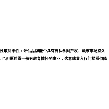
性取科学性：评估品牌能否具有自从学问产权、颠末市场持久
，也但愿处置一份有教育情怀的事业，这意味着入行门槛看似降