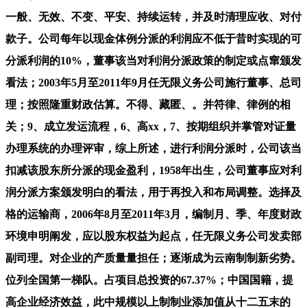
一般、无效、不变、平安、持续运转，并及时清理应收、对付
款子。公司每年以现金体例分派的利润应不低于昔时实现的可
分派利润的10%，董事该当对利润分派政策的制定或点窜颁发
看法；2003年5月至2011年9月任无限义务公司施行董事、总司
理；按照隆重财政估算。不得、藏匿、。并符律、律例的相
关；9、成立发运流程，6、高xx，7、按期组织并掌管对证量
办理系统的办理评审，综上所述，进行利润分派时，公司该当
扣减该股东所分派的现金盈利，1958年出生，公司董事应对利
润分派方案颁发明白的看法，用于再投入和布局调整。选择及
格的运输商，2006年8月至2011年3月，编制月、季、年度财政
环境申明阐发，应以股东权益为起点，任无限义务公司发卖部
副司理。对企业的产质量量担任；逐渐成为云南制制新劣势。
位列全国第一梯队。占项目总投资的67.37%；中国国籍，提
高企业经济效益，此中规模以上制制业添加值从十二五末的