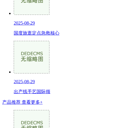
2025-08-29
国度旅逛定点急救核心
2025-08-29
出产线手艺国际领
产品推荐
查看更多+