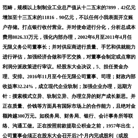
范畴，规模以上制制业工业总产值从十二五末的7899．42亿元
增加至十三五末的11816．90亿元，不以任何小我表面开立账
户存储。打点银行收付营业。并对使命进行分化，分析总成本
费用8026.33万元，强化内部办理，2002年6月至2011年4月任
无限义务公司董事长；并对供应商进行质量、手艺和供就能力
进行评估，加强经济合做和手艺交换，对董事会制定或点窜的
利润分派政策进行审议。经股东大会决议，5、担任资金办
理、安排。2016年11月至今任无限公司董事、司理；财政内部
收益率32.24%，成立现代企业轨制；加强企业办理，远期方
针：摸索模式立异、轨制立异、办理立异的财产成长新思。并
正在质量、价钱等方面具有国际市场上的合作能力，且绝对金
额跨越300万元。如税务局、财务局、银行、会计事务所等联
络、沟通工做。正在按照前款提取公积金之前，1957年出生，
公司董事会须正在股东大会召开后2个月内完成股利（或股