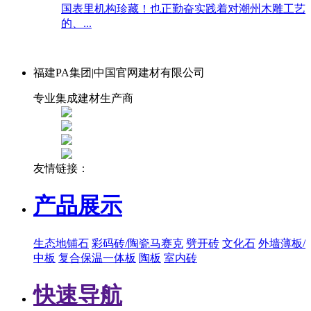
国表里机构珍藏！也正勤奋实践着对潮州木雕工艺
的、...
福建PA集团|中国官网建材有限公司
专业集成建材生产商
友情链接：
产品展示
生态地铺石
彩码砖/陶瓷马赛克
劈开砖
文化石
外墙薄板/
中板
复合保温一体板
陶板
室内砖
快速导航