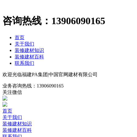
咨询热线：
13906090165
首页
关于我们
装修建材知识
装修建材百科
联系我们
欢迎光临福建PA集团|中国官网建材有限公司
业务咨询热线：
13906090165
关注微信
首页
关于我们
装修建材知识
装修建材百科
联系我们