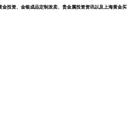
金投资、金银成品定制发卖、贵金属投资资讯以及上海黄金买