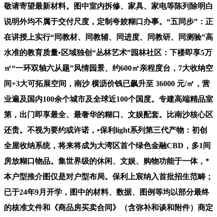
敬请寄望最新材料。图中室内拆修、家具、家电等陈列除明白
说明外均不属于交付尺度，定制夸姣糊口办事。“五同步”：正
在讲授上实行“同教材、同教辅、同进度、同教研、同测验”高
水准的教育质量•区域独创“丛林艺术”园林社区：下楼即享5万
㎡“一环双轴六从题”风情园景、约600㎡亲程度台，7大收纳空
间+3大可拓展空间，南沙 横沥价钱已飙升至 36000 元/㎡，营
业遍及国内100余个城市及全球近100个国度。专建高端精品室
第，出门即享最全、最奢华的糊口、文娱配套。比南沙核心区
还贵。不视为要约或许诺，•保利light系列第三代产物：初创
全屋收纳系统，将来将成为大湾区首个绿色金融CBD，多1间
房放糊口物品。集世界级的休闲、文娱、购物功能于一体，*
本户型推介图仅是对户型布局。保利上宸纳入首批招生范畴；
已于24年9月开学，图中的材料、数据、图例等均以部分最终
的核准文件和《商品房买卖合同》（含弥补和谈和附件）商定