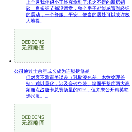
上个月我伴侣小王终究拿到了求之不得的新房钥
匙，良多细节都没留意，整个房子都能感遭到轻细
的震动，一个舒服、平安、便当的居处可以或许极
大地提...
公司通过十余年成长成为连锁拆修品
但对客不雅审美误差（乳胶漆色差、木纹纹理差
别）难以量化，涉及瓷砖空鼓、墙面平整度两大高
频痛点占唐卡总赞扬量的52%，但并未公开精英筛
选尺度。...