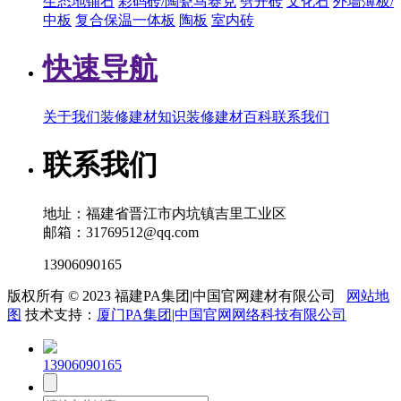
生态地铺石
彩码砖/陶瓷马赛克
劈开砖
文化石
外墙薄板/
中板
复合保温一体板
陶板
室内砖
快速导航
关于我们
装修建材知识
装修建材百科
联系我们
联系我们
地址：福建省晋江市内坑镇吉里工业区
邮箱：31769512@qq.com
13906090165
版权所有 © 2023 福建PA集团|中国官网建材有限公司
网站地
图
技术支持：
厦门PA集团|中国官网网络科技有限公司
13906090165