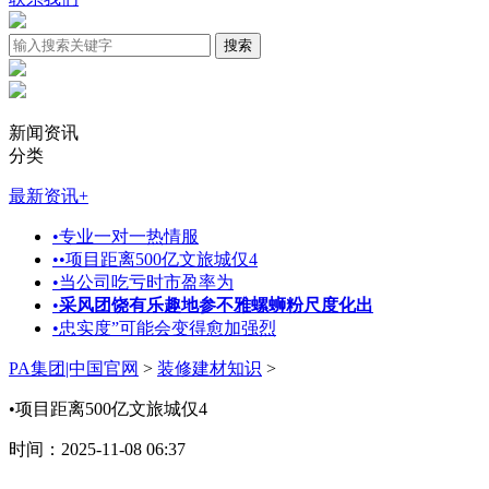
新闻资讯
分类
最新资讯
+
•
专业一对一热情服
•
•项目距离500亿文旅城仅4
•
当公司吃亏时市盈率为
•
采风团饶有乐趣地参不雅螺蛳粉尺度化出
•
忠实度”可能会变得愈加强烈
PA集团|中国官网
>
装修建材知识
>
•项目距离500亿文旅城仅4
时间：2025-11-08 06:37