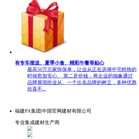
有专车接送、夏季小食、精彩午餐等贴心
最高50万元家拆保单，让业从正在选择中宅粉饰的
时候愈加安心。 第二是价钱，将企业的抽象通过
品牌展现给业从。一个出名品牌的树立，多种优惠
欣喜不...
福建PA集团|中国官网建材有限公司
专业集成建材生产商