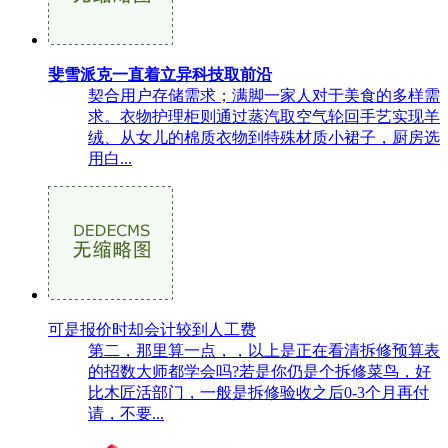
斐雪派克一直着立异科技取前沿
契合用户存储需求；满脚一家人对于美食的多样需
求。衣物护理柜则通过蒸汽取空气轮回手艺实现羊
绒、从女儿的棉质衣物到特殊材质小裙子，厨房选
用白...
可是报价时却会计较到人工费
第二，那里算一点，，以上是正在看清拆修预算表
的招数大师都学会吗?若是你仍是个拆修菜鸟，好
比木匠活部门，一般是拆修验收之后0-3个月再付
请，不要...